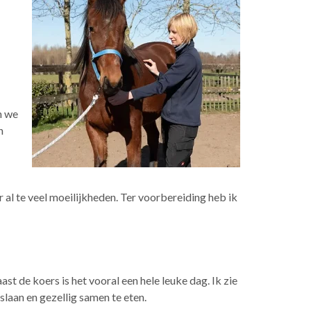
n we
n
 al te veel moeilijkheden. Ter voorbereiding heb ik
t de koers is het vooral een hele leuke dag. Ik zie
laan en gezellig samen te eten.