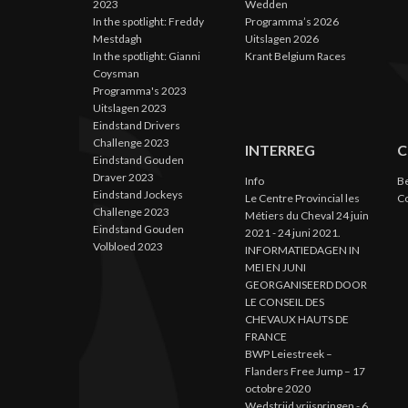
2023
Wedden
In the spotlight: Freddy
Programma’s 2026
Mestdagh
Uitslagen 2026
In the spotlight: Gianni
Krant Belgium Races
Coysman
Programma's 2023
Uitslagen 2023
Eindstand Drivers
Challenge 2023
INTERREG
C
Eindstand Gouden
Draver 2023
Info
B
Eindstand Jockeys
Le Centre Provincial les
C
Challenge 2023
Métiers du Cheval 24 juin
Eindstand Gouden
2021 - 24 juni 2021.
Volbloed 2023
INFORMATIEDAGEN IN
MEI EN JUNI
GEORGANISEERD DOOR
LE CONSEIL DES
CHEVAUX HAUTS DE
FRANCE
BWP Leiestreek –
Flanders Free Jump – 17
octobre 2020
Wedstrijd vrijspringen - 6