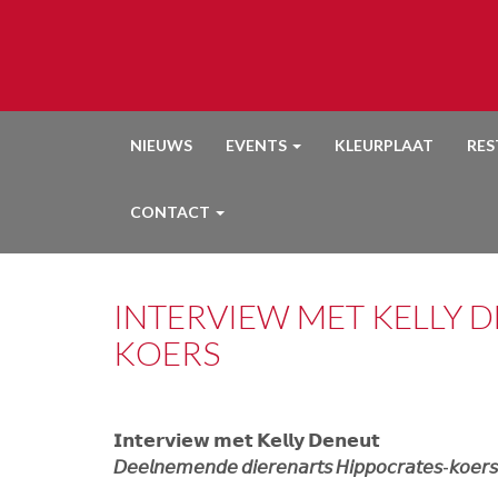
NIEUWS
EVENTS
KLEURPLAAT
RE
CONTACT
INTERVIEW MET KELLY 
KOERS
𝗜𝗻𝘁𝗲𝗿𝘃𝗶𝗲𝘄 𝗺𝗲𝘁 𝗞𝗲𝗹𝗹𝘆 𝗗𝗲𝗻𝗲𝘂𝘁
𝘋𝘦𝘦𝘭𝘯𝘦𝘮𝘦𝘯𝘥𝘦 𝘥𝘪𝘦𝘳𝘦𝘯𝘢𝘳𝘵𝘴 𝘏𝘪𝘱𝘱𝘰𝘤𝘳𝘢𝘵𝘦𝘴-𝘬𝘰𝘦𝘳𝘴