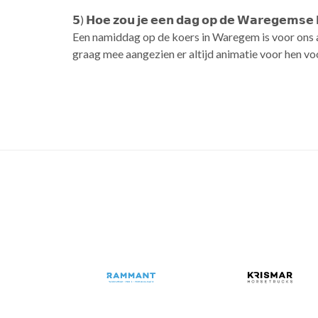
𝟱) 𝗛𝗼𝗲 𝘇𝗼𝘂 𝗷𝗲 𝗲𝗲𝗻 𝗱𝗮𝗴 𝗼𝗽 𝗱𝗲 𝗪𝗮𝗿𝗲𝗴𝗲𝗺𝘀𝗲 𝗵
Een namiddag op de koers in Waregem is voor ons a
graag mee aangezien er altijd animatie voor hen voo