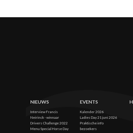
NIEUWS
EVENTS
Interview Francis
Kalender 2026
Neirinck - winnaar
Ladies Day 21 juni 2026
Drivers Challenge 2022
Praktische info
Menu Special Horse Day
bezoekers