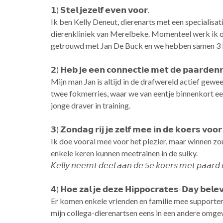
𝟭) 𝗦𝘁𝗲𝗹 𝗷𝗲𝘇𝗲𝗹𝗳 𝗲𝘃𝗲𝗻 𝘃𝗼𝗼𝗿.
Ik ben Kelly Deneut, dierenarts met een specialisat
dierenkliniek van Merelbeke. Momenteel werk ik op
getrouwd met Jan De Buck en we hebben samen 3 k
𝟮) 𝗛𝗲𝗯 𝗷𝗲 𝗲𝗲𝗻 𝗰𝗼𝗻𝗻𝗲𝗰𝘁𝗶𝗲 𝗺𝗲𝘁 𝗱𝗲 𝗽𝗮𝗮𝗿𝗱𝗲𝗻
Mijn man Jan is altijd in de drafwereld actief gew
twee fokmerries, waar we van eentje binnenkort e
jonge draver in training.
𝟯) 𝗭𝗼𝗻𝗱𝗮𝗴 𝗿𝗶𝗷 𝗷𝗲 𝘇𝗲𝗹𝗳 𝗺𝗲𝗲 𝗶𝗻 𝗱𝗲 𝗸𝗼𝗲𝗿𝘀 𝘃𝗼𝗼
Ik doe vooral mee voor het plezier, maar winnen zou
enkele keren kunnen meetrainen in de sulky.
𝘒𝘦𝘭𝘭𝘺 𝘯𝘦𝘦𝘮𝘵 𝘥𝘦𝘦𝘭 𝘢𝘢𝘯 𝘥𝘦 5𝘦 𝘬𝘰𝘦𝘳𝘴 𝘮𝘦𝘵 𝘱𝘢𝘢𝘳𝘥 
𝟰) 𝗛𝗼𝗲 𝘇𝗮𝗹 𝗷𝗲 𝗱𝗲𝘇𝗲 𝗛𝗶𝗽𝗽𝗼𝗰𝗿𝗮𝘁𝗲𝘀-𝗗𝗮𝘆 𝗯𝗲𝗹𝗲
Er komen enkele vrienden en familie mee supporteren
mijn collega-dierenartsen eens in een andere omgev