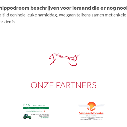
𝗽𝗽𝗼𝗱𝗿𝗼𝗼𝗺 𝗯𝗲𝘀𝗰𝗵𝗿𝗶𝗷𝘃𝗲𝗻 𝘃𝗼𝗼𝗿 𝗶𝗲𝗺𝗮𝗻𝗱 𝗱𝗶𝗲 𝗲𝗿 𝗻𝗼𝗴 𝗻𝗼𝗼
ltijd een hele leuke namiddag. We gaan telkens samen met enkele
rzien is.
ONZE PARTNERS