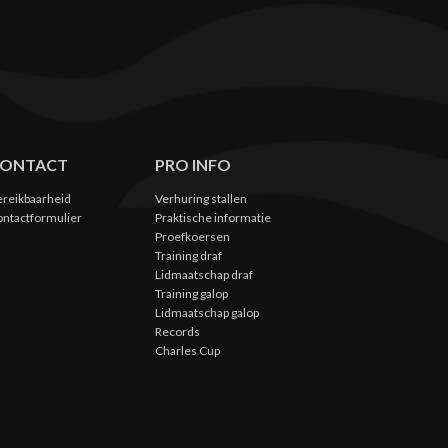
ONTACT
PRO INFO
ereikbaarheid
Verhuring stallen
ontactformulier
Praktische informatie
Proefkoersen
Training draf
Lidmaatschap draf
Training galop
Lidmaatschap galop
Records
Charles Cup