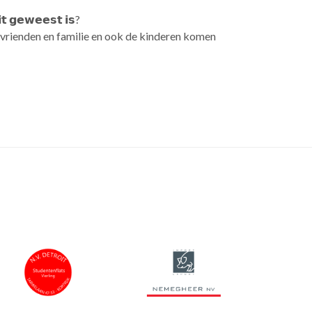
𝘁 𝗴𝗲𝘄𝗲𝗲𝘀𝘁 𝗶𝘀?
 vrienden en familie en ook de kinderen komen