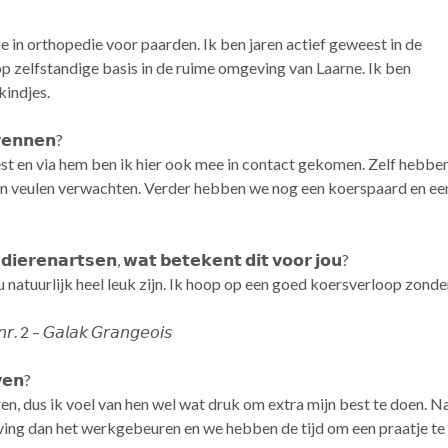
ie in orthopedie voor paarden. Ik ben jaren actief geweest in de
 zelfstandige basis in de ruime omgeving van Laarne. Ik ben
indjes.
𝗿𝗲𝗻𝗻𝗲𝗻?
eest en via hem ben ik hier ook mee in contact gekomen. Zelf hebbe
en veulen verwachten. Verder hebben we nog een koerspaard en ee
 𝗱𝗶𝗲𝗿𝗲𝗻𝗮𝗿𝘁𝘀𝗲𝗻, 𝘄𝗮𝘁 𝗯𝗲𝘁𝗲𝗸𝗲𝗻𝘁 𝗱𝗶𝘁 𝘃𝗼𝗼𝗿 𝗷𝗼𝘂?
 natuurlijk heel leuk zijn. Ik hoop op een goed koersverloop zonder
𝘯𝘳. 2 – 𝘎𝘢𝘭𝘢𝘬 𝘎𝘳𝘢𝘯𝘨𝘦𝘰𝘪𝘴
𝘃𝗲𝗻?
, dus ik voel van hen wel wat druk om extra mijn best te doen. Naas
ing dan het werkgebeuren en we hebben de tijd om een praatje te s