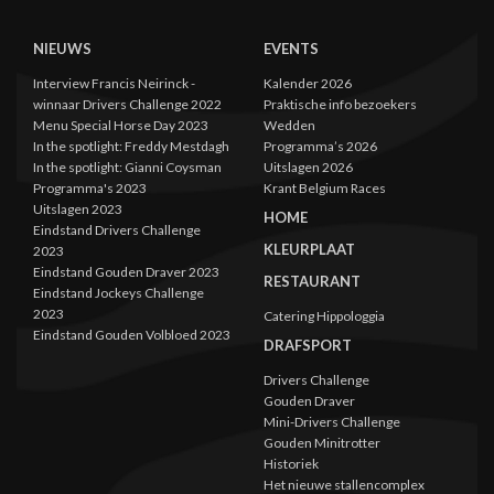
NIEUWS
EVENTS
Interview Francis Neirinck -
Kalender 2026
winnaar Drivers Challenge 2022
Praktische info bezoekers
Menu Special Horse Day 2023
Wedden
In the spotlight: Freddy Mestdagh
Programma’s 2026
In the spotlight: Gianni Coysman
Uitslagen 2026
Programma's 2023
Krant Belgium Races
Uitslagen 2023
HOME
Eindstand Drivers Challenge
KLEURPLAAT
2023
Eindstand Gouden Draver 2023
RESTAURANT
Eindstand Jockeys Challenge
2023
Catering Hippologgia
Eindstand Gouden Volbloed 2023
DRAFSPORT
Drivers Challenge
Gouden Draver
Mini-Drivers Challenge
Gouden Minitrotter
Historiek
Het nieuwe stallencomplex