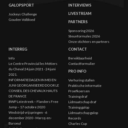
GALOPSPORT
INTERVIEWS
LIVESTREAM
Jockeys Challenge
Gouden Volbloed
PARTNERS
Sponsoring 2026
Steunformules 2026
Onze stichters en partners
INTERREG
CONTACT
Info
Bereikbaarheid
Le Centre Provincial les Métiers
Contactformulier
du Cheval 24 juin 2021 - 24 juni
PRO INFO
2021.
INFORMATIEDAGEN IN MEI EN
Verhuring stallen
JUNI GEORGANISEERD DOOR LE
Praktische informatie
CONSEIL DES CHEVAUX HAUTS
Proefkoersen
DE FRANCE
Training draf
BWP Leiestreek – Flanders Free
Lidmaatschap draf
Jump – 17 octobre 2020
Training galop
Wedstrijd vrijspringen - 6
Lidmaatschap galop
december 2020 - Marcq-en-
Records
Baroeul
Charles Cup