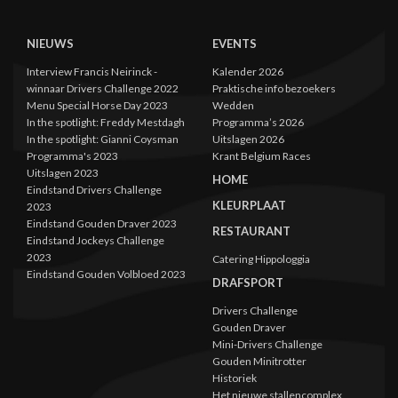
NIEUWS
EVENTS
Interview Francis Neirinck -
Kalender 2026
winnaar Drivers Challenge 2022
Praktische info bezoekers
Menu Special Horse Day 2023
Wedden
In the spotlight: Freddy Mestdagh
Programma’s 2026
In the spotlight: Gianni Coysman
Uitslagen 2026
Programma's 2023
Krant Belgium Races
Uitslagen 2023
HOME
Eindstand Drivers Challenge
KLEURPLAAT
2023
Eindstand Gouden Draver 2023
RESTAURANT
Eindstand Jockeys Challenge
2023
Catering Hippologgia
Eindstand Gouden Volbloed 2023
DRAFSPORT
Drivers Challenge
Gouden Draver
Mini-Drivers Challenge
Gouden Minitrotter
Historiek
Het nieuwe stallencomplex