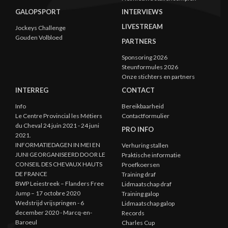
GALOPSPORT
INTERVIEWS
LIVESTREAM
Jockeys Challenge
Gouden Volbloed
PARTNERS
Sponsoring 2026
Steunformules 2026
Onze stichters en partners
INTERREG
CONTACT
Info
Bereikbaarheid
Le Centre Provincial les Métiers
Contactformulier
du Cheval 24 juin 2021 - 24 juni
PRO INFO
2021.
INFORMATIEDAGEN IN MEI EN
Verhuring stallen
JUNI GEORGANISEERD DOOR LE
Praktische informatie
CONSEIL DES CHEVAUX HAUTS
Proefkoersen
DE FRANCE
Training draf
BWP Leiestreek – Flanders Free
Lidmaatschap draf
Jump – 17 octobre 2020
Training galop
Wedstrijd vrijspringen - 6
Lidmaatschap galop
december 2020 - Marcq-en-
Records
Baroeul
Charles Cup